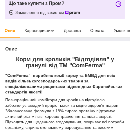
Що таке купити з Пром?
Замовлення під захистом
Опис
Характеристики
Доставка
Оплата
Умови п
Опис
Корм для кроликів "Відгодівля" у
гранулі від ТМ "ComFerma"
"ComFerma" виробляє комбікорму та БМВД для всіх
видів сільськогосподарських тварин за
спеціалізованими рецептами відповідних Європейських
стандартів якості!
Повнораціонний комбікорм для кролів на відгодівлю
забезпечує швидкий приріст маси та міцне здоров’я тварин.
Збалансована формула з 18% сирого протеїну підтримує
активний ріст м’язів, хороше травлення та якість шерсті.
Підходить для щоденного згодовування, покриває всі потреби
організму, сприяє економному вирощуванню та високим