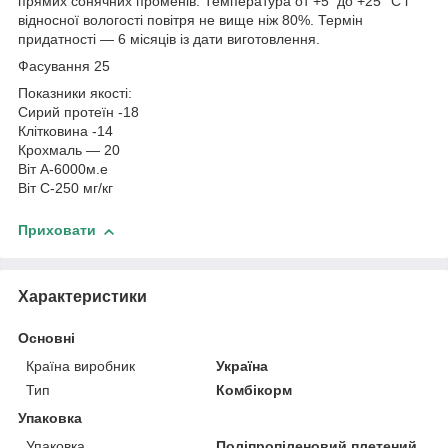
прямих сонячних променів. Температура от +5 до +25 °C і
відносної вологості повітря не вище ніж 80%. Термін
придатності — 6 місяців із дати виготовлення.
Фасування 25
Показники якості:
Сирий протеїн -18
Клітковина -14
Крохмаль — 20
Віт А-6000м.е
Віт С-250 мг/кг
Приховати
Характеристики
Основні
Країна виробник
Україна
Тип
Комбікорм
Упаковка
Упаковка
Поліпропіленовий плетений