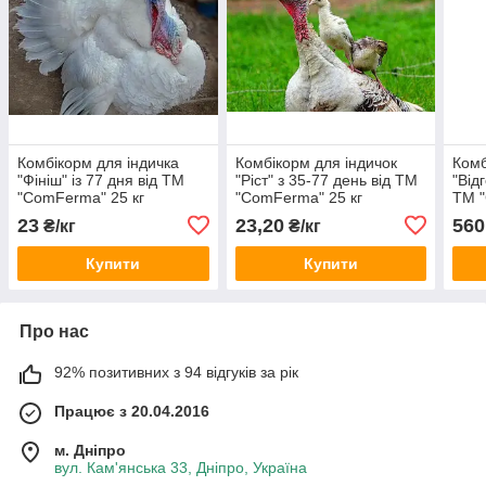
Комбікорм для індичка
Комбікорм для індичок
Комб
"Фініш" із 77 дня від ТМ
"Ріст" з 35-77 день від ТМ
"Від
"ComFerma" 25 кг
"ComFerma" 25 кг
ТМ "
23
23,20
560
₴/кг
₴/кг
Купити
Купити
Про нас
92% позитивних з 94 відгуків за рік
Працює з 20.04.2016
м. Дніпро
вул. Кам'янська 33, Дніпро, Україна