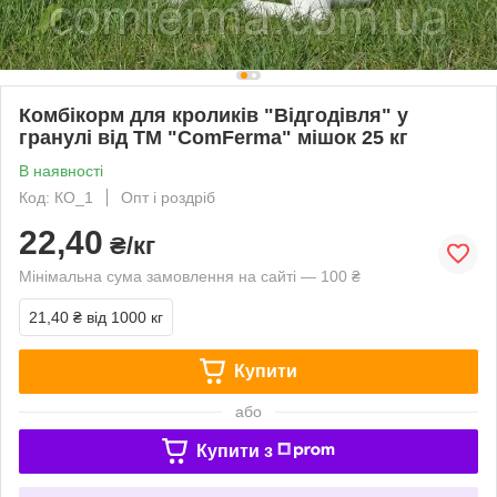
Комбікорм для кроликів "Відгодівля" у
гранулі від ТМ "ComFerma" мішок 25 кг
В наявності
Код: КО_1
Опт і роздріб
22,40
₴/кг
Мінімальна сума замовлення на сайті — 100 ₴
21,40 ₴
від 1000 кг
Купити
або
Купити з