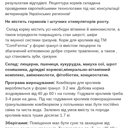
результатам відгодівлі. Рецептура кормів складена
провідними європейськими технологами під час консультації
ветеринарів Українських регионов!
Не містить гормонів і штучних стимуляторів росту.
Склад корму містить усі необхідні вітаміни й амінокислоти, а
також інгредієнти покращують стан шерсті, шкіри
та імунної системи гризунів. Корм для кроликів від ТМ
"ComFerma" у формі гранул із вмістом люцерни та
збагачений клітковиною добре сприяє травленню, а також ,
що становить зуби, гризуни.
Склад: люцерна, пшениця, кукурудза, макуха сої, шрот
соняшника, дріжджі кормові,мінерально-вітамінний
комплекс, амінокислоти, фітобіотик, кокциостатик.
Програма вирощування:
Комбікорм для кроликів
виробляється у формі гранул 3.2 мм. Добова норма
згодовування від 40 до 60 г на голову. Годувати кроликів треба
3-4 рази на день. Під час годування кроликів повнораціонним
гранульованим комбікормом у поїльниках має бути постійно
свіжа та чиста вода. Залежно від умов вмісту та породи
кроликів маса тушки досягає 1,7 кг.
Зберігання:
Поміщення має бути сухе та захищене від