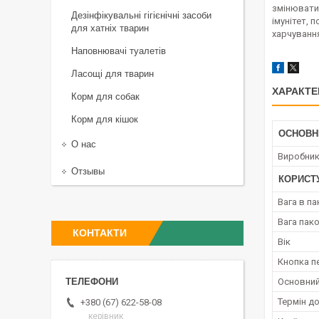
змінюватис
Дезінфікувальні гігієнічні засоби
імунітет, 
для хатніх тварин
харчування
Наповнювачі туалетів
Ласощі для тварин
ХАРАКТЕ
Корм для собак
Корм для кішок
ОСНОВН
О нас
Виробни
Отзывы
КОРИСТ
Вага в па
Вага пак
КОНТАКТИ
Вік
Кнопка п
Основний
Термін д
+380 (67) 622-58-08
керівник