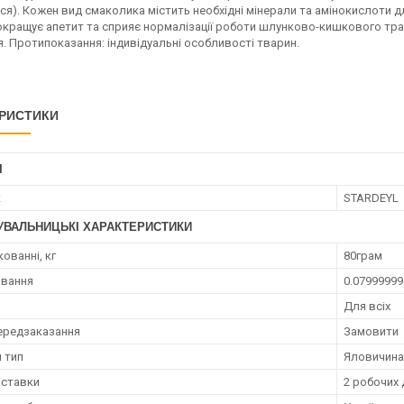
я). Кожен вид смаколика містить необхідні мінерали та амінокислоти д
покращує апетит та сприяє нормалізації роботи шлунково-кишкового тра
. Протипоказання: індивідуальні особливості тварин.
РИСТИКИ
І
к
STARDEYL
УВАЛЬНИЦЬКІ ХАРАКТЕРИСТИКИ
кованні, кг
80грам
овання
0.07999999
Для всіх
ередзаказання
Замовити
 тип
Яловичина
оставки
2 робочих 