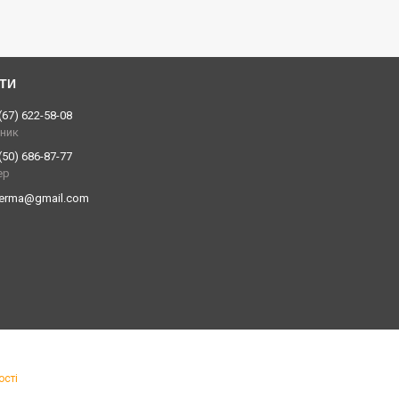
(67) 622-58-08
вник
(50) 686-87-77
ер
erma@gmail.com
ості