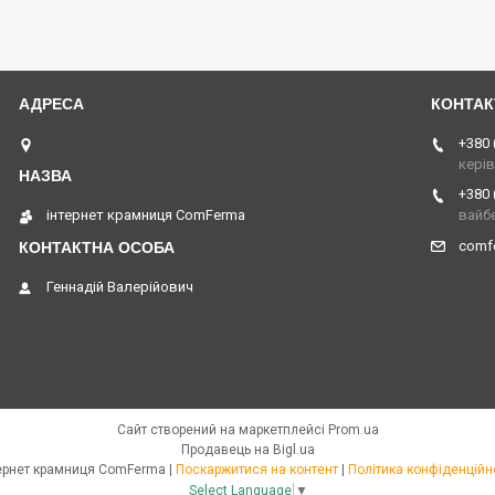
вул. Кам'янська 33, Дніпро, Україна
+380 
кері
+380 
інтернет крамниця ComFerma
вайб
comf
Геннадій Валерійович
Сайт створений на маркетплейсі
Prom.ua
Продавець на Bigl.ua
інтернет крамниця ComFerma |
Поскаржитися на контент
|
Політика конфіденційн
Select Language
▼