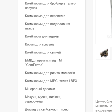
Комбікорми для бройлерів та кур
несучок
Комбікорма для перепелів
Комбікорми для водоплавних
птахів
Комбікорм для індиків
Корми для гризунів
Комбікорми для свиней
БМВД і премікси від ТМ
"ComFerma"
Комбікорми для риб та малюсків
Комбікорми для МРС, телят і ВРХ
Мінеральні добавки
Макухи, мучки, висівки,
зерносуміші
Це улюблен
міцність і
Догляд за свійською птицею
вихованця.