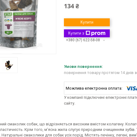
134 ₴
Купити
Купити з
+380 (67) 622-58-08
повернення товару протягом 14 днів
з
У компанії підключені електронні пла
сайту.
ий смаколик собак, що відрізняється високим вмістом колагену. Колаген
 еластичність. Крім того, м’ясна жила слугує природним очищенням зубі
 Натуральні смаколики для собак усіх порід. Містять печінку, легені, ви