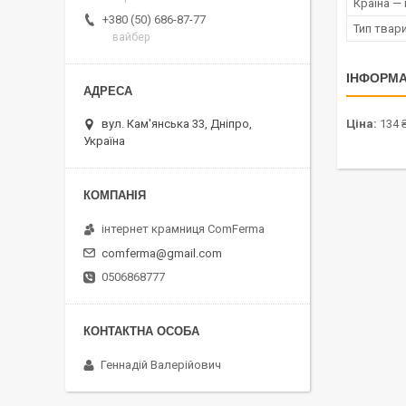
Країна —
+380 (50) 686-87-77
Тип твар
вайбер
ІНФОРМА
Ціна:
134 
вул. Кам'янська 33, Дніпро,
Україна
інтернет крамниця ComFerma
comferma@gmail.com
0506868777
Геннадій Валерійович