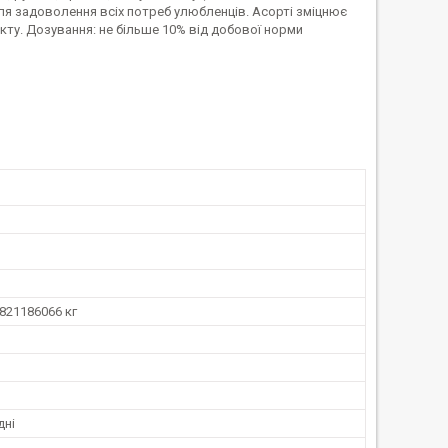
ля задоволення всіх потреб улюбленців. Асорті зміцнює
кту. Дозування: не більше 10% від добової норми
821186066 кг
дні