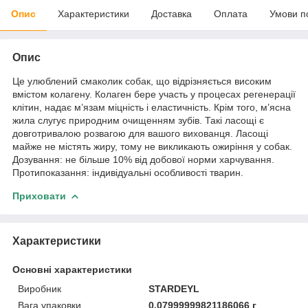
Опис
Характеристики
Доставка
Оплата
Умови п
Опис
Це улюблений смаколик собак, що відрізняється високим
вмістом колагену. Колаген бере участь у процесах регенерації
клітин, надає м’язам міцність і еластичність. Крім того, м’ясна
жила слугує природним очищенням зубів. Такі ласощі є
довготривалою розвагою для вашого вихованця. Ласощі
майже не містять жиру, тому не викликають ожиріння у собак.
Дозування: не більше 10% від добової норми харчування.
Протипоказання: індивідуальні особливості тварин.
Приховати
Характеристики
Основні характеристики
Виробник
STARDEYL
Вага упаковки
0.07999999821186066 г