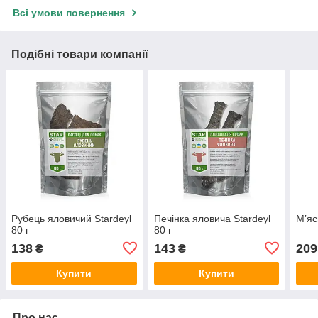
Всі умови повернення
Подібні товари компанії
Рубець яловичий Stardeyl
Печінка яловича Stardeyl
М’яс
80 г
80 г
138
143
209
₴
₴
Купити
Купити
Про нас