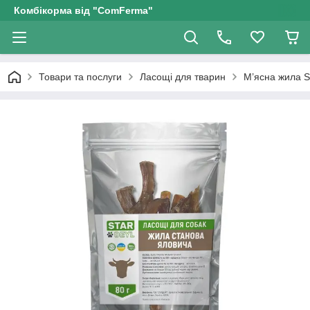
Комбікорма від "ComFerma"
Товари та послуги
Ласощі для тварин
М’ясна жила St