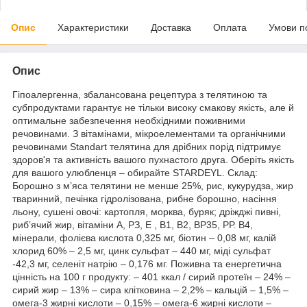
Опис
Характеристики
Доставка
Оплата
Умови п
Опис
Гіпоалергенна, збалансована рецептура з телятиною та
субпродуктами гарантує не тільки високу смакову якість, але й
оптимальне забезпечення необхідними поживними
речовинами. З вітамінами, мікроелементами та органічними
речовинами Standart телятина для дрібних порід підтримує
здоров'я та активність вашого пухнастого друга. Оберіть якість
для вашого улюбленця – обирайте STARDEYL. Склад:
Борошно з м’яса телятини не менше 25%, рис, кукурудза, жир
тваринний, печінка гідролізована, рибне борошно, насіння
льону, сушені овочі: картопля, морква, буряк; дріжджі пивні,
риб’ячий жир, вітаміни А, РЗ, Е , В1, В2, ВР35, РР. В4,
мінерали, фолієва кислота 0,325 мг, біотин – 0,08 мг, калій
хлорид 60% – 2,5 мг, цинк сульфат – 440 мг, міді сульфат
-42,3 мг, селеніт натрію – 0,176 мг. Поживна та енергетична
цінність на 100 г продукту: – 401 ккал / сирий протеїн – 24% –
сирий жир – 13% – сира клітковина – 2,2% – кальцій – 1,5% –
омега-3 жирні кислоти – 0,15% – омега-6 жирні кислоти –