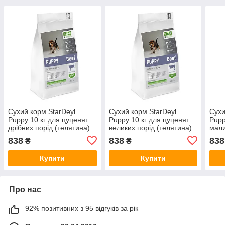
Сухий корм StarDeyl
Сухий корм StarDeyl
Сухи
Puppy 10 кг для цуценят
Puppy 10 кг для цуценят
Pupp
дрібних порід (телятина)
великих порід (телятина)
мали
(кур
838
838
838
₴
₴
Купити
Купити
Про нас
92% позитивних з 95 відгуків за рік