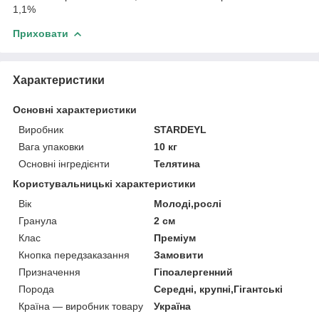
1,1%
Приховати
Характеристики
Основні характеристики
Виробник
STARDEYL
Вага упаковки
10 кг
Основні інгредієнти
Телятина
Користувальницькі характеристики
Вік
Молоді,рослі
Гранула
2 см
Клас
Преміум
Кнопка передзаказання
Замовити
Призначення
Гіпоалергенний
Порода
Середні, крупні,Гігантські
Країна — виробник товару
Україна