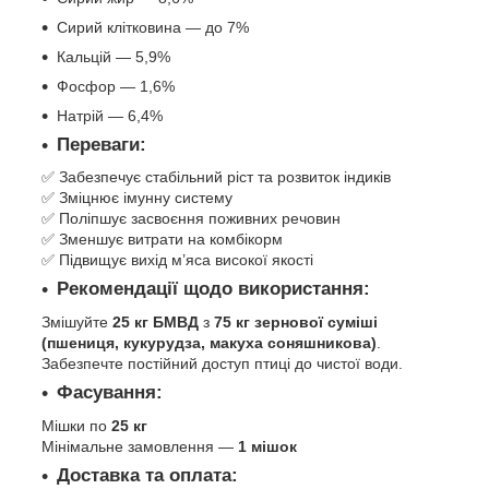
Сирий клітковина — до 7%
Кальцій — 5,9%
Фосфор — 1,6%
Натрій — 6,4%
Переваги:
✅ Забезпечує стабільний ріст та розвиток індиків
✅ Зміцнює імунну систему
✅ Поліпшує засвоєння поживних речовин
✅ Зменшує витрати на комбікорм
✅ Підвищує вихід м’яса високої якості
Рекомендації щодо використання:
Змішуйте
25 кг БМВД
з
75 кг зернової суміші
(пшениця, кукурудза, макуха соняшникова)
.
Забезпечте постійний доступ птиці до чистої води.
Фасування:
Мішки по
25 кг
Мінімальне замовлення —
1 мішок
Доставка та оплата: