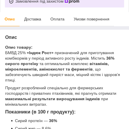
Замовлення під захистом
Опис
Доставка
Оплата
Умови повернення
Опис
Опис товару:
БМВД 25%
«Індюк Рост»
призначений для приготування
комбікормів у період активного росту індиків. Містить
36%
сирого протеїну
та оптимальний комплекс
вітамінів,
мікроелементів, амінокислот та ферментів
, що
забезпечують швидкий приріст маси, міцний кістяк і здоров’я
птиці.
Продукт розроблений спеціально для фермерських
господарств і приватних птахівників, які прагнуть отримати
максимальні результати вирощування індиків
при
мінімальних витратах.
Показники (в 100 г продукту):
Сирий протеїн —
36%
Сирий жир — 8,6%