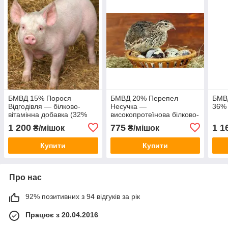
БМВД 15% Порося
БМВД 20% Перепел
БМВД
Відгодівля — білково-
Несучка —
36% 
вітамінна добавка (32%
високопротеїнова білково-
сирого протеїну) від ТМ
вітамінна добавка 22%
1 200
775
1 1
₴/мішок
₴/мішок
"ComFerma"
сирого протеїну
Купити
Купити
Про нас
92% позитивних з 94 відгуків за рік
Працює з 20.04.2016