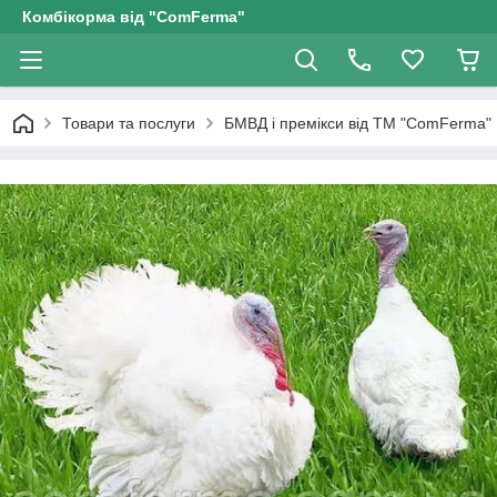
Комбікорма від "ComFerma"
Товари та послуги
БМВД і премікси від ТМ "ComFerma"