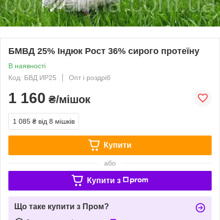
БМВД 25% Індюк Рост 36% сирого протеїну
В наявності
Код: БВД ИР25
Опт і роздріб
1 160
₴/мішок
1 085 ₴
від 8 мішків
Купити
або
Купити з
Що таке купити з Пром?