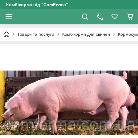
Комбікорма від "ComFerma"
Товари та послуги
Комбікорми для свиней
Кормосумі