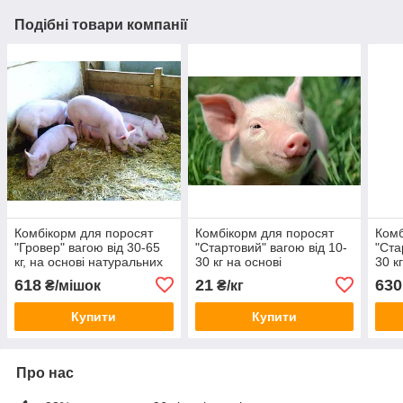
Подібні товари компанії
Комбікорм для поросят
Комбікорм для поросят
Комб
"Гровер" вагою від 30-65
"Стартовий" вагою від 10-
"Ста
кг, на основі натуральних
30 кг на основі
30 к
продуктів
натуральних продуктів.
нату
618
21
630
₴/мішок
₴/кг
Купити
Купити
Про нас