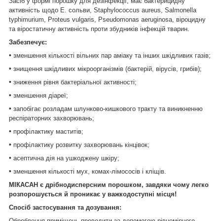
Засіб у формі порошку для дезінфекції, має бактерицидну
активність щодо Е. сольви, Staphylococcus aureus, Salmonella
typhimurium, Proteus vulgaris, Pseudomonas aeruginosa, віроцидну
та віростатичну активність проти збудників інфекцій тварин.
Забезпечує:
•
зменшення кількості вільних пар аміаку та інших шкідливих газів;
•
знищення шкідливих мікроорганізмів (бактерій, вірусів, грибів);
•
зниження рівня бактеріальної активності;
•
зменшення діареї;
•
запобігає розладам шлунково-кишкового тракту та виникненню
респіраторних захворювань;
•
профілактику маститів;
•
профілактику розвитку захворювань кінцівок;
•
асептична дія на ушкоджену шкіру;
•
зменшення кількості мух, комах-лімососів і кліщів.
МІКАСАН є дрібнодисперсним порошком, завдяки чому легко
розпорошується й проникає у важкодоступні місця!
Спосіб застосування та дозування:
Оброблення приміщень проводити за допомогою рівномірного