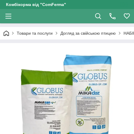
Комбікорма від "ComFerma"
Товари та послуги
Догляд за свійською птицею
НАБІ