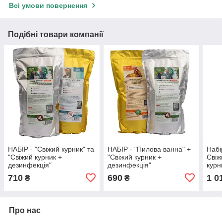
Всі умови повернення
Подібні товари компанії
НАБІР - "Свіжий курник" та
НАБІР - "Пилова ванна" +
Набі
"Свіжий курник +
"Свіжий курник +
Свіж
дезинфекція"
дезинфекція"
курн
710
690
1 0
₴
₴
Про нас