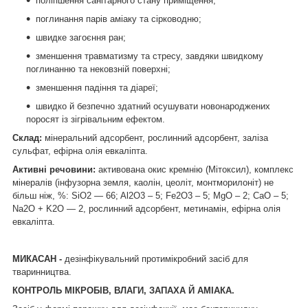
поліпшення санітарного стану приміщення;
поглинання парів аміаку та сірководню;
швидке загоєння ран;
зменшення травматизму та стресу, завдяки швидкому
поглинанню та нековзній поверхні;
зменшення падіння та діареї;
швидко й безпечно здатний осушувати новонароджених
поросят із зігрівальним ефектом.
Склад:
мінеральний адсорбент, рослинний адсорбент, заліза
сульфат, ефірна олія евкаліпта.
Активні речовини:
активована окис кремнію (Мітоксил), комплекс
мінералів (інфузорна земля, каолін, цеоліт, монтморилоніт) не
більш ніж, %: SiO2 — 66; Al2O3 – 5; Fe2O3 – 5; MgO – 2; CaO – 5;
Na2O + K2O — 2, рослинний адсорбент, метинамін, ефірна олія
евкаліпта.
МИКАСАН -
дезінфікувальний протимікробний засіб для
тваринництва.
КОНТРОЛЬ МІКРОБІВ, ВЛАГИ, ЗАПАХА Й АМІАКА.