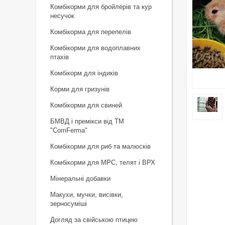
Комбікорми для бройлерів та кур
несучок
Комбікорма для перепелів
Комбікорми для водоплавних
птахів
Комбікорм для індиків
Корми для гризунів
Комбікорми для свиней
БМВД і премікси від ТМ
"ComFerma"
Комбікорми для риб та малюсків
Комбікорми для МРС, телят і ВРХ
Мінеральні добавки
Макухи, мучки, висівки,
зерносуміші
Догляд за свійською птицею