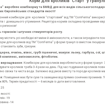
Корм для кроликів "Старт" у гранул
" виробляє комбікорму та БМВД для всіх видів сільськогосподар
их Європейських стандартів якості!
онний комбікорм для кроликів "стартовий" від ТМ "ComFerma" викорис
тв і домашнього утримання. Рецептура кормів складена провідними євро
их регионов!
ь гормонів і штучних стимуляторів росту.
у містить усі необхідні вітаміни й амінокислоти, а також інгредієнти по
Корм для кроликів від ТМ "ComFerma" у формі гранул із вмістом люцерн
 становить зуби, гризуни.
церна, ячмінь, вівос, грубі пшеничні, макухи: льону, гарбуза, сої
й комплекс, амінокислоти, фітобіотик.
 вирощування:
Комбікорм для кроликів виробляється у формі гранул 3.
дувати кроликів треба 3-4 рази на день. Під час годування кроликів п
йно свіжа та чиста вода. Залежно від умов вмісту та породи кроликів ма
ня:
Поміщення має бути сухе та захищене від прямих сонячних променів. Т
ж 80%. Термін придатності — 6 місяців із дати виготовлення.
 25
якості:
еїн -19
овина -14