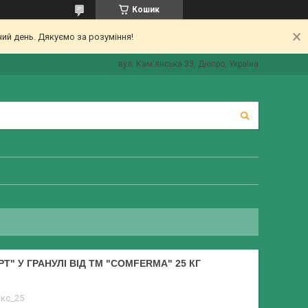
Кошик
ий день. Дякуємо за розуміння!
вул. Кам'янська 33, Дніпро, Україна
Т" У ГРАНУЛІ ВІД ТМ "COMFERMA" 25 КГ
ккс_25