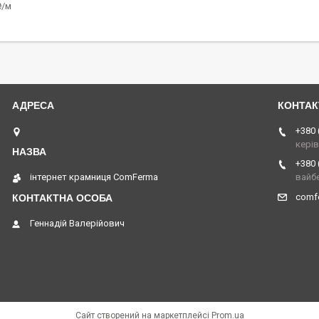
₴/м
вул. Кам'янська 33, Дніпро, Україна
+380 
кері
+380 
інтернет крамниця ComFerma
вайб
comf
Геннадій Валерійович
Сайт створений на маркетплейсі
Prom.ua