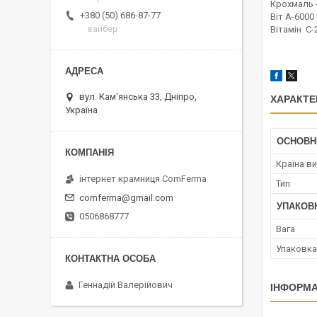
Крохмаль 
+380 (50) 686-87-77
Віт А-6000
Вітамін С-
вайбер
вул. Кам'янська 33, Дніпро,
ХАРАКТЕ
Україна
ОСНОВН
Країна в
інтернет крамниця ComFerma
Тип
comferma@gmail.com
УПАКОВ
0506868777
Вага
Упаковка
Геннадій Валерійович
ІНФОРМА