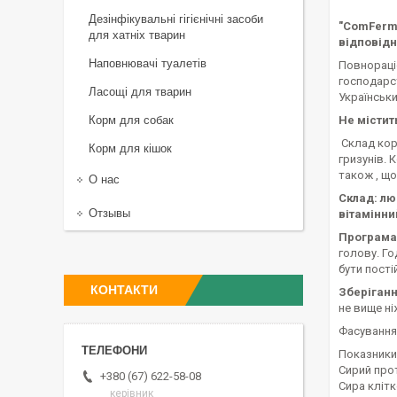
Дезінфікувальні гігієнічні засоби
"ComFerma
для хатніх тварин
відповідн
Наповнювачі туалетів
Повнораці
господарс
Ласощі для тварин
Українськ
Корм для собак
Не містит
Склад корм
Корм для кішок
гризунів. 
також , що
О нас
Склад: лю
Отзывы
вітамінни
Програма
голову. Го
бути пості
КОНТАКТИ
Зберіган
не вище ні
Фасування
Показники 
Сирий прот
+380 (67) 622-58-08
Сира клітк
керівник