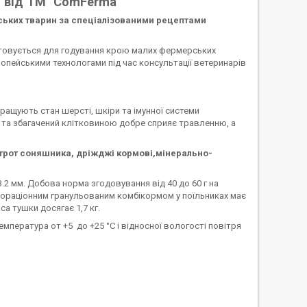
і від ТМ "ComFerma"
ських тварин за спеціалізованими рецептами
товується для годування крою малих фермерських
пейськими технологами під час консультації ветеринарів
кращують стан шерсті, шкіри та імунної системи
и та збагачений клітковиною добре сприяє травленню, а
, штрот соняшника, дріжджі кормові,мінерально-
2 мм. Добова норма згодовування від 40 до 60 г на
овнораціонним гранульованим комбікормом у поїльниках має
са тушки досягає 1,7 кг.
емпература от +5 до +25 °C і відносної вологості повітря