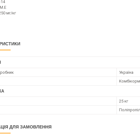
-14
 М.Е
250 мг/кг
РИСТИКИ
І
иробник
Україна
Комбікорм
КА
25 кг
Поліпропі
ЦІЯ ДЛЯ ЗАМОВЛЕННЯ