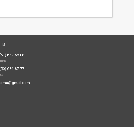
(67) 622-58-08
вник
(50) 686-87-77
ер
erma@gmail.com