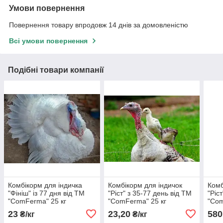
Умови повернення
Повернення товару впродовж 14 днів за домовленістю
Всі умови повернення
Подібні товари компанії
Комбікорм для індичка
Комбікорм для індичок
Комб
"Фініш" із 77 дня від ТМ
"Ріст" з 35-77 день від ТМ
"Ріс
"ComFerma" 25 кг
"ComFerma" 25 кг
"Com
23
23,20
580
₴/кг
₴/кг