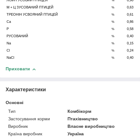
ЛІЗИН УСОВИЙ ПТИЦЕЙ
0,90
%
М + Ц ЗУСОВАНИЙ ПТИЦЕЙ
0,63
%
ТРЕОНІН УСВОЯНИЙ ПТИЦЕЙ
0,61
%
Ca
0,86
%
P
0,58
%
PУСОВАНИЙ
0,40
%
Na
0,15
%
Cl
0,24
%
NaCl
0,40
%
Приховати
Характеристики
Основні
Тип
Комбікорм
Застосування корми
Птахівництво
Виробник
Власне виробництво
Країна виробник
Україна