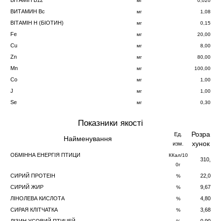
ВІТАМІН B12
мг
0,020
ВИТАМИН Bc
мг
1,08
ВІТАМІН H (БІОТИH)
мг
0,15
Fe
мг
20,00
Cu
мг
8,00
Zn
мг
80,00
Mn
мг
100,00
Co
мг
1,00
J
мг
1,00
Se
мг
0,30
Показники якості
Розра
Ед.
Найменування
хунок
изм.
ОБМІННА ЕНЕРГІЯ ПТИЦИ
ККал/10
310,
0г
СИРИЙ ПРОТЕІН
22,0
%
СИРИЙ ЖИР
9,67
%
ЛІНОЛЕВА КИСЛОТА
4,80
%
СИРАЯ КЛІТЧАТКА
3,68
%