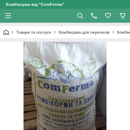
Комбікорма від "ComFerma"
Товари та послуги
Комбікорма для перепелів
Комбік