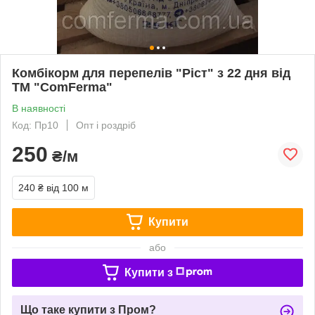
Комбікорм для перепелів "Ріст" з 22 дня від
ТМ "ComFerma"
В наявності
Код: Пр10
Опт і роздріб
250
₴/м
240 ₴
від 100 м
Купити
або
Купити з
Що таке купити з Пром?