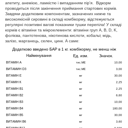
апетиту, анемією, ламкістю і випаданням пір'я. Відкорм
проводиться після закінчення приймання стартових кормів.
Завдяки додатковим компонентам, зазначених нижче та
високоякісній сировині в складі комбікорму, відстежуються
регулярні позитивні вагові показники тушки перепіла! У складі
кормів є вітаміни та мікроелементи: вітаміни груп А, B, D, K,
фолієва, пантотенова, нікотинова кислоти, кобальт, мідь,
залізо, марганець, селен, цинк. А саме:
Додатково введено БАР в 1 кг. комбікорму, не менш ніж
Ед. изм.
Значок.
Найменування
ВІТАМІН A
тис.МЕ
10,00
ВИТАМИН D3
тис.МЕ
3,00
ВІТАМІН E
мг
30,00
ВІТАМІН К
мг
2,25
ВІТАМІН B1
мг
2,25
ВІТАМІН B2
мг
6,60
ВІТАМІН B3
мг
10,00
ВІТАМІН B4
мг
180,00
ВІТАМІН B5
мг
30,00
ВИТАМИН B6
мг
3,60