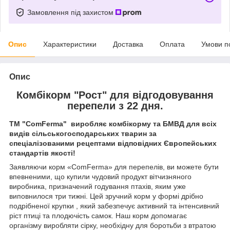
Замовлення під захистом
Опис
Характеристики
Доставка
Оплата
Умови п
Опис
Комбікорм "Рост" для відгодовування
перепели з 22 дня.
ТМ "ComFerma" виробляє комбікорму та БМВД для всіх
видів сільськогосподарських тварин за
спеціалізованими рецептами відповідних Європейських
стандартів якості!
Заявляючи корм «ComFerma» для перепелів, ви можете бути
впевненими, що купили чудовий продукт вітчизняного
виробника, призначений годування птахів, яким уже
виповнилося три тижні. Цей зручний корм у формі дрібно
подрібненої крупки , який забезпечує активний та інтенсивний
ріст птиці та плодючість самок. Наш корм допомагає
організму виробляти сірку, необхідну для боротьби з втратою