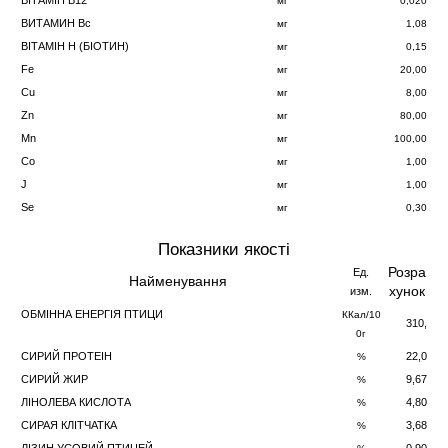
ВІТАМІН B12
мг
0,020
ВИТАМИН Bc
мг
1,08
ВІТАМІН H (БІОТИH)
мг
0,15
Fe
мг
20,00
Cu
мг
8,00
Zn
мг
80,00
Mn
мг
100,00
Co
мг
1,00
J
мг
1,00
Se
мг
0,30
Показники якості
Розра
Ед.
Найменування
хунок
изм.
ОБМІННА ЕНЕРГІЯ ПТИЦИ
ККал/10
310,
0г
СИРИЙ ПРОТЕІН
22,0
%
СИРИЙ ЖИР
9,67
%
ЛІНОЛЕВА КИСЛОТА
4,80
%
СИРАЯ КЛІТЧАТКА
3,68
%