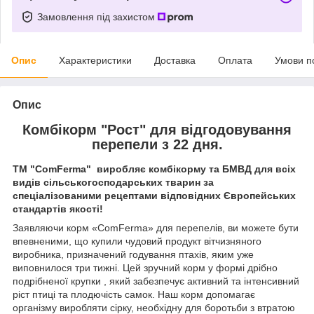
Замовлення під захистом
Опис
Характеристики
Доставка
Оплата
Умови п
Опис
Комбікорм "Рост" для відгодовування
перепели з 22 дня.
ТМ "ComFerma" виробляє комбікорму та БМВД для всіх
видів сільськогосподарських тварин за
спеціалізованими рецептами відповідних Європейських
стандартів якості!
Заявляючи корм «ComFerma» для перепелів, ви можете бути
впевненими, що купили чудовий продукт вітчизняного
виробника, призначений годування птахів, яким уже
виповнилося три тижні. Цей зручний корм у формі дрібно
подрібненої крупки , який забезпечує активний та інтенсивний
ріст птиці та плодючість самок. Наш корм допомагає
організму виробляти сірку, необхідну для боротьби з втратою