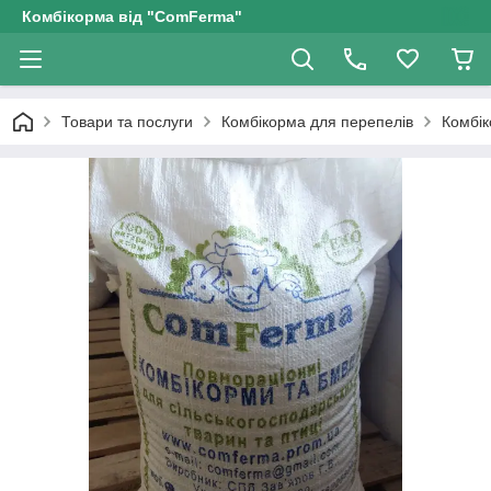
Комбікорма від "ComFerma"
Товари та послуги
Комбікорма для перепелів
Комбік