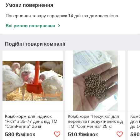
Умови повернення
Повернення товару впродовж 14 днів за домовленістю
Всі умови повернення
Подібні товари компанії
Комбікорм для індичок
Комбікорм "Несучка" для
Комб
"Ріст" з 35-77 день від ТМ
перепілів продуктивних від
для 
"ComFerma" 25 кг
ТМ "ComFerma" 25 кг
до 1
"Co
580
510
590
₴/мішок
₴/мішок