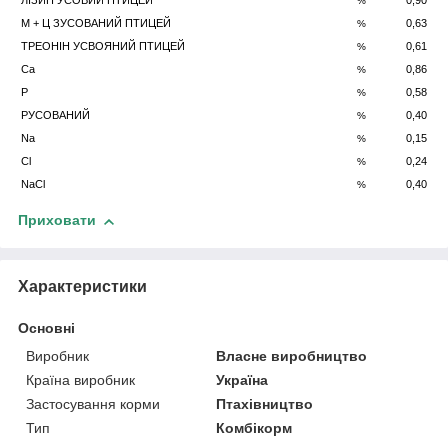
ЛІЗИН УСОВИЙ ПТИЦЕЙ
0,90
%
М + Ц ЗУСОВАНИЙ ПТИЦЕЙ
0,63
%
ТРЕОНІН УСВОЯНИЙ ПТИЦЕЙ
0,61
%
Ca
0,86
%
P
0,58
%
PУСОВАНИЙ
0,40
%
Na
0,15
%
Cl
0,24
%
NaCl
0,40
%
Приховати
Характеристики
Основні
Виробник
Власне виробництво
Країна виробник
Україна
Застосування корми
Птахівництво
Тип
Комбікорм