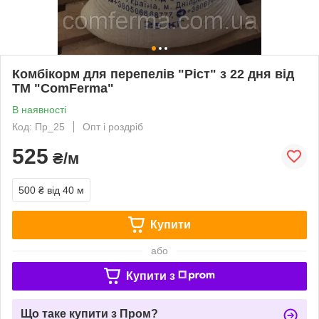
Комбікорм для перепелів "Ріст" з 22 дня від
ТМ "ComFerma"
В наявності
Код: Пр_25
Опт і роздріб
525
₴/м
500 ₴
від 40 м
Купити
або
Купити з
Що таке купити з Пром?