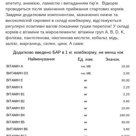
апетиту, анемією, ламкістю і випаданням пір'я. Відкорм
проводиться після закінчення приймання стартових кормів.
Завдяки додатковим компонентам, зазначених нижче та
високоякісній сировині в складі комбікорму, відстежуються
регулярні позитивні вагові показники тушки перепіла! У складі
кормів є вітаміни та мікроелементи: вітаміни груп А, B, D, K,
фолієва, пантотенова, нікотинова кислоти, кобальт, мідь,
залізо, марганець, селен, цинк. А саме:
Додатково введено БАР в 1 кг. комбікорму, не менш ніж
Ед. изм.
Значок.
Найменування
ВІТАМІН A
тис.МЕ
10,00
ВИТАМИН D3
тис.МЕ
3,00
ВІТАМІН E
мг
30,00
ВІТАМІН К
мг
2,25
ВІТАМІН B1
мг
2,25
ВІТАМІН B2
мг
6,60
ВІТАМІН B3
мг
10,00
ВІТАМІН B4
мг
180,00
ВІТАМІН B5
мг
30,00
ВИТАМИН B6
мг
3,60