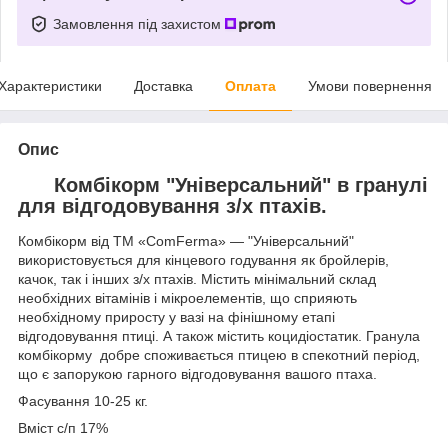
Замовлення під захистом
Характеристики
Доставка
Оплата
Умови повернення
Опис
Комбікорм "Універсальний" в гранулі
для відгодовування з/х птахів.
Комбікорм від ТМ «ComFerma» — "Універсальний"
використовується для кінцевого годування як бройлерів,
качок, так і інших з/х птахів. Містить мінімальний склад
необхідних вітамінів і мікроелементів, що сприяють
необхідному приросту у вазі на фінішному етапі
відгодовування птиці. А також містить коцидіостатик. Гранула
комбікорму добре споживається птицею в спекотний період,
що є запорукою гарного відгодовування вашого птаха.
Фасування 10-25 кг.
Вміст с/п 17%