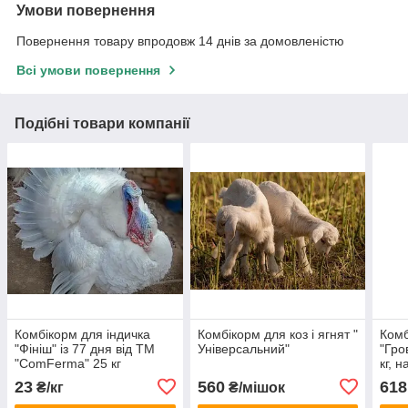
Умови повернення
Повернення товару впродовж 14 днів за домовленістю
Всі умови повернення
Подібні товари компанії
Комбікорм для індичка
Комбікорм для коз і ягнят "
Комб
"Фініш" із 77 дня від ТМ
Універсальний"
"Гро
"ComFerma" 25 кг
кг, 
прод
23
560
618
₴/кг
₴/мішок