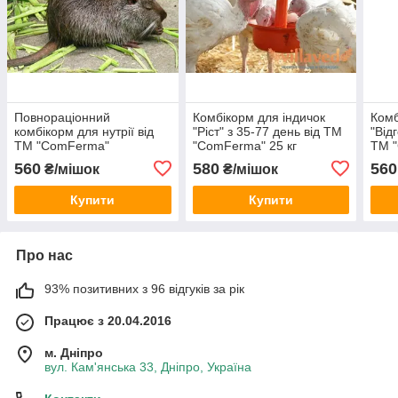
Повнораціонний
Комбікорм для індичок
Комб
комбікорм для нутрії від
"Ріст" з 35-77 день від ТМ
"Від
ТМ "ComFerma"
"ComFerma" 25 кг
ТМ "
560
580
560
₴/мішок
₴/мішок
Купити
Купити
Про нас
93% позитивних з 96 відгуків за рік
Працює з 20.04.2016
м. Дніпро
вул. Кам'янська 33, Дніпро, Україна