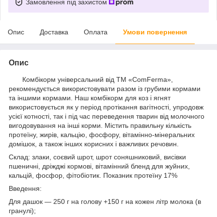
Замовлення під захистом
Опис
Доставка
Оплата
Умови повернення
Опис
Комбікорм універсальний від ТМ «ComFerma»,
рекомендується використовувати разом із грубими кормами
та іншими кормами. Наш комбікорм для коз і ягнят
використовується як у період протікання вагітності, упродовж
усієї котності, так і під час переведення тварин від молочного
вигодовування на інші корми. Містить правильну кількість
протеїну, жирів, кальцію, фосфору, вітамінно-мінеральних
домішок, а також інших корисних і важливих речовин.
Склад: злаки, соєвий шрот, шрот соняшниковий, висівки
пшеничні, дріжджі кормові, вітамінний бленд для жуйних,
кальцій, фосфор, фітобіотик. Показник протеїну 17%
Введення:
Для дашок — 250 г на голову +150 г на кожен літр молока (в
гранулі);