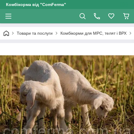
Комбікорма від "ComFerma"
Товари та послуги
Комбікорми для МРС, телят і ВРХ