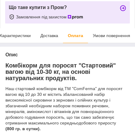
Що таке купити з Пром?
Замовлення під захистом
Характеристики
Доставка
Оплата
Умови повернення
Опис
Комбікорм для поросят "Стартовий"
вагою від 10-30 кг, на основі
натуральних продуктів.
Наш стартовий комбікорм від ТМ "ComFerma" для поросят
вагою від 10 до 30 кг містить збалансований набір
високоякісної сировини з зернових і олійних культур і
збагачений необхідним набором поживних речовин,
мінералів, амінокислот і вітамінів для повнораціонного
добового годування поросять, що так само забезпечує
отримання максимального середньодобового приросту
(800 гр. в сутки).