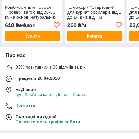
Комбікорм для поросят
Комбікорм "Стартовий"
Комб
"Гровер" вагою від 30-65
для курчат бройлерів від 1
для 
кг, на основі натуральних
до 14 днів від ТМ
до 1
продуктів
"ComFerma" 10 кг
"Com
618
260
23,
₴/мішок
₴/м
Купити
Купити
Про нас
93% позитивних з 96 відгуків за рік
Працює з 20.04.2016
м. Дніпро
вул. Кам'янська 33, Дніпро, Україна
Контакти
Сьогодні вихідний
Показати весь графік роботи