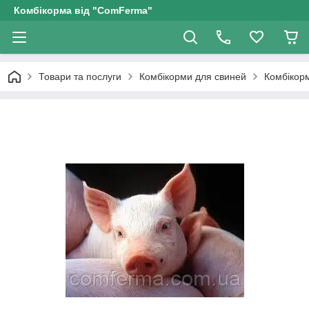
Комбікорма від "ComFerma"
Товари та послуги
Комбікорми для свиней
Комбікорм