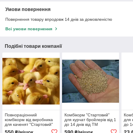
Умови повернення
Повернення товару впродовж 14 днів за домовленістю
Всі умови повернення
Подібні товари компанії
Повнораціонний
Комбікорм "Стартовий"
Комб
комбікорм від виробника
для курчат бройлерів від 1
для 
для каченят "Стартовий"
до 14 днів від ТМ
до 1
від 0 до 3 тижнів
"ComFerma"
"Com
550
590
23,
₴/мішок
₴/мішок