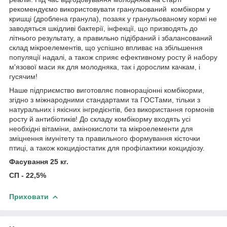
рекомендуємо використовувати гранульований комбікорм у
кришці (дроблена гранула), позаяк у гранульованому кормі не
заводяться шкідливі бактерії, інфекції, що призводять до
літнього результату, а правильно підібраний і збалансований
склад мікроелементів, що успішно впливає на збільшення
популяції надалі, а також сприяє ефективному росту й набору
м'язової маси як для молодняка, так і дорослим качкам, і
гусячим!
Наше підприємство виготовляє повнораціонні комбікорми,
згідно з міжнародними стандартами та ГОСТами, тільки з
натуральних і якісних інгредієнтів, без використання гормонів
росту й антибіотиків! До складу комбікорму входять усі
необхідні вітаміни, амінокислоти та мікроелементи для
зміцнення імунітету та правильного формування кісточки
птиці, а також кокцидіостатик для профілактики кокцидіозу.
Фасування 25 кг.
СП - 22,5%
Приховати