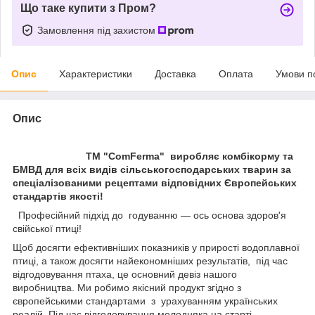
Що таке купити з Пром?
Замовлення під захистом
Опис
Характеристики
Доставка
Оплата
Умови п
Опис
ТМ "
ComFerma
"
виробляє комбікорму та
БМВД для всіх видів сільськогосподарських тварин за
спеціалізованими рецептами відповідних Європейських
стандартів якості!
Професійний підхід до годуванню — ось основа здоров'я
свійської птиці!
Щоб досягти ефективніших показників у прирості водоплавної
птиці, а також досягти найекономніших результатів, під час
відгодовування птаха, це основний девіз нашого
виробництва. Ми робимо якісний продукт згідно з
європейськими стандартами з урахуванням українських
реалій. Під час відгодовування молодняка на старті