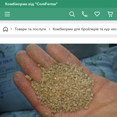
Комбікорма від "ComFerma"
Товари та послуги
Комбікорми для бройлерів та кур нес