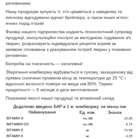
речовинами.
Нашу продукцію купують ті, хто цікавиться у швидкому та
якісному відгодуванні курчат бройлера, а також інших м'ясо-
ячних порід птахів!
Фахівці нашого підприємства надають технологічний супровід
продукції, консультаційні послуги за методикою годування з/х
тварин, розраховують індивідуальні рецепти кормів за
заявкою споживача з урахуванням потреб тварин у поживних
речовинах.
Біопроба на токсичність — негативна!
Зберігання комбікорму відбувається в сухому, захищеному від
прямих сонячних променів місці за температури до 25 °C і
відносної вологості повітря не вище ніж 80%. Термін
придатності — 6 місяців із дати виготовлення.
Показники якості нашої продукції та вітамінний склад:
Додатково введено БАР в 1 кг. комбікорму, не менш ніж
Ед. изм.
Значок.
Найменування
ВІТАМІН A
тис.МЕ
15,00
ВИТАМИН D3
тис.МЕ
6,75
ВІТАМІН E
мг
72,50
ВІТАМІН К
мг
4,25