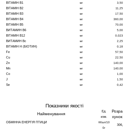
ВІТАМІН B1
мг
3,50
ВІТАМІН B2
мг
11,25
ВІТАМІН B3
мг
17,50
ВІТАМІН B4
мг
360,00
ВІТАМІН B5
мг
70,00
ВИТАМИН B6
мг
5,00
ВІТАМІН B12
мг
0,023
ВИТАМИН Bc
мг
2,25
ВІТАМІН H (БІОТИH)
мг
0,18
Fe
мг
57,50
Cu
мг
22,50
Zn
мг
140,00
Mn
мг
140,00
Co
мг
1,00
J
мг
1,50
Se
мг
0,42
Показники якості
Розра
Ед.
Найменування
хунок
изм.
ОБМІННА ЕНЕРГІЯ ПТИЦИ
ККал/10
306,
0г