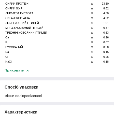
СИРИЙ ПРОТЕІН
23,50
%
СИРИЙ ЖИР
8,62
%
ЛІНОЛЕВА КИСЛОТА
4,30
%
СИРАЯ КЛІТЧАТКА
4,92
%
ЛІЗИН УСОВИЙ ПТИЦЕЙ
1,01
%
М + Ц ЗУСОВАНИЙ ПТИЦЕЙ
0,87
%
ТРЕОНІН УСВОЯНИЙ ПТИЦЕЙ
0,63
%
Ca
0,96
%
P
0,67
%
PУСОВАНИЙ
0,50
%
Na
0,15
%
Cl
0,26
%
NaCl
0,38
%
Приховати
Спосіб упаковки
мішки поліпропіленові
Характеристики