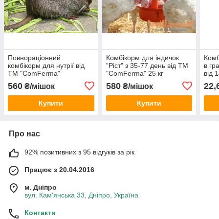
Повнораціонний
Комбікорм для індичок
Комб
комбікорм для нутрії від
"Ріст" з 35-77 день від ТМ
в гр
ТМ "ComFerma"
"ComFerma" 25 кг
від 
"Com
560
580
22,
₴/мішок
₴/мішок
Купити
Купити
Про нас
92% позитивних з 95 відгуків за рік
Працює з 20.04.2016
м. Дніпро
вул. Кам'янська 33, Дніпро, Україна
Контакти