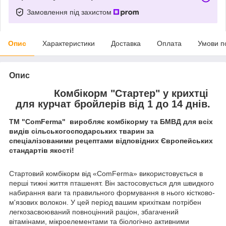
Замовлення під захистом
Опис
Характеристики
Доставка
Оплата
Умови п
Опис
Комбікорм "Стартер" у крихтці
для курчат бройлерів від 1 до 14 днів.
ТМ "ComFerma" виробляє комбікорму та БМВД для всіх
видів сільськогосподарських тварин за
спеціалізованими рецептами відповідних Європейських
стандартів якості!
Стартовий комбікорм від «ComFerma» використовується в
перші тижні життя пташенят. Він застосовується для швидкого
набирання ваги та правильного формування в нього кістково-
м'язових волокон. У цей період вашим крихіткам потрібен
легкозасвоюваний повноцінний раціон, збагачений
вітамінами, мікроелементами та біологічно активними