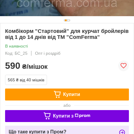
Комбікорм "Стартовий" для курчат бройлерів
від 1 до 14 днів від ТМ "ComFerma"
В наявності
Код: БС_25
Опт і роздріб
590
₴/мішок
565 ₴
від 40 мішків
Купити
або
Купити з
Що таке купити з Пром?